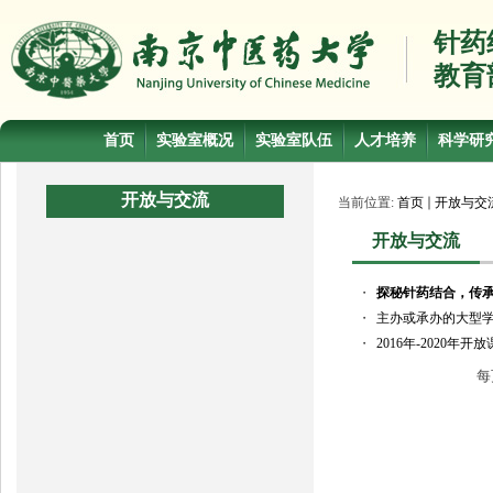
针药
教育
首页
实验室概况
实验室队伍
人才培养
科学研
开放与交流
当前位置:
首页
开放与交
开放与交流
・
探秘针药结合，传承
・
主办或承办的大型
・
2016年-2020年
每