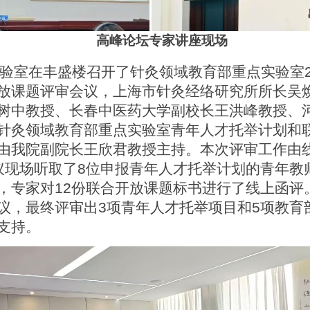
高峰论坛专家讲座现场
验室在丰盛楼召开了针灸领域教育部重点实验室
放课题评审会议，上海市针灸经络研究所所长吴
树中教授、长春中医药大学副校长王洪峰教授、
针灸领域教育部重点实验室青年人才托举计划和
由我院副院长王欣君教授主持。本次评审工作由
议现场听取了
8
位申报青年人才托举计划的青年教
，专家对
12
份联合开放课题标书进行了线上函评
议，最终评审出
3
项青年人才托举项目和
5
项教育
支持。