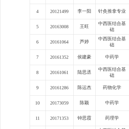
李一阳
针灸推拿专业
4
20121499
中西医结合基
王旺
5
20163008
础
中西医结合基
芦婷
6
20161064
础
侯建豪
中药学
7
20161352
中西医结合基
陆思丞
8
20161061
础
陈运杰
药物化学
9
20161286
陈颖
中药学
10
20173059
钟思霞
药理学
11
20171353